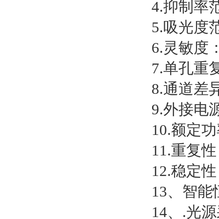
4.抑制率范
5.吸光度范
6.灵敏度： 
7.单孔重复
8.通道差异：
9.外接电源
10.额定功
11.重复性
12.稳定性
13、智
14、.光