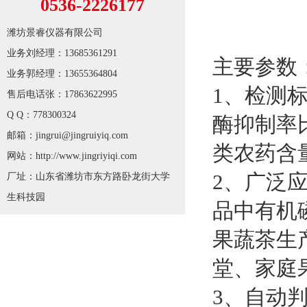
0536-2226177
潍坊景睿仪器有限公司
业务刘经理：13685361291
主要参数
业务郭经理：13655364804
1、检测标
售后电话张：17863622995
Q Q：778300324
酶抑制率
邮箱：jingrui@jingruiyiq.com
类农药含
网站：http://www.jingriyiqi.com
2、广泛
厂址：山东省潍坊市东方路卧龙街大学
生科技园
品中有机
果蔬茶生
堂、家庭
3、自动